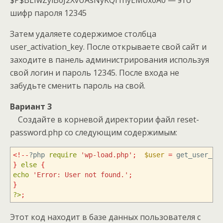
$P$BLIwZyiB0J2XvUAsNyKQI1hyEMox0A0 — это
шифр пароля 12345
Затем удаляете содержимое столбца
user_activation_key. После открываете свой сайт и
заходите в панель администрирования используя
свой логин и пароль 12345. После входа не
забудьте сменить пароль на свой.
Вариант 3
Создайте в корневой директории файл reset-
password.php со следующим содержимым:
<!--
?php
require
'wp-load.php'
;
$user
=
get_user_by
}
else
{
echo
'Error: User not found.'
;
}
?>
;
Этот код находит в базе данных пользователя с